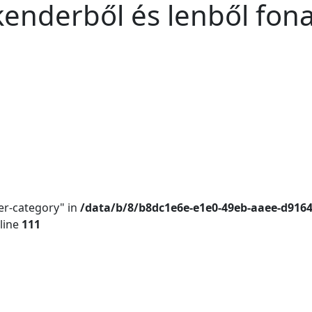
enderből és lenből fona
er-category" in
/data/b/8/b8dc1e6e-e1e0-49eb-aaee-d916
line
111