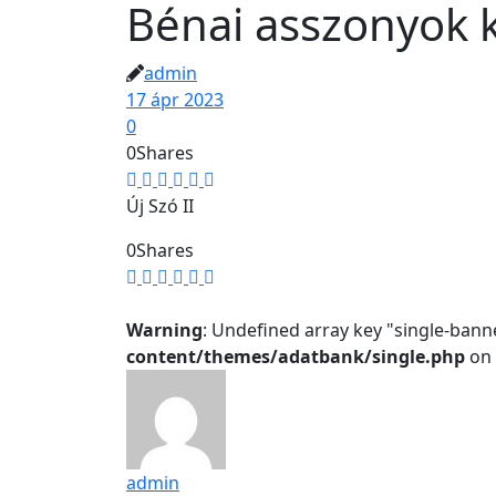
Bénai asszonyok k
admin
17 ápr 2023
0
0
Shares
Új Szó II
0
Shares
Warning
: Undefined array key "single-bann
content/themes/adatbank/single.php
on 
admin