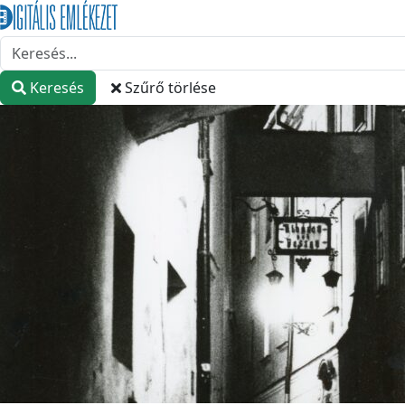
Keresés
Szűrő törlése