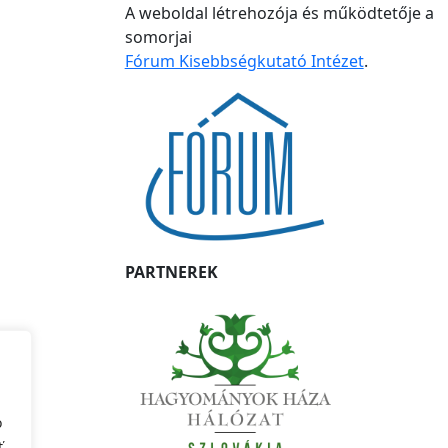
A weboldal létrehozója és működtetője a
somorjai
Fórum Kisebbségkutató Intézet
.
PARTNEREK
o
ť