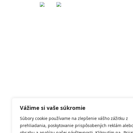
Vážime si vaše súkromie
Súbory cookie používame na zlepšenie vášho zážitku z
prehliadania, poskytovanie prispôsobených reklám aleb
obsahu a analýzu našej návštevnosti. Kliknutím na „Prija