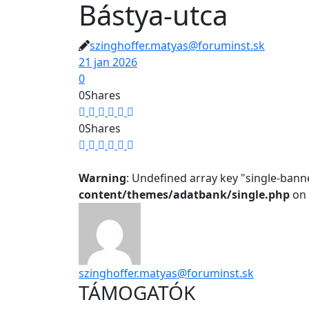
Bástya-utca
szinghoffer.matyas@foruminst.sk
21 jan 2026
0
0
Shares
0
Shares
Warning
: Undefined array key "single-bann
content/themes/adatbank/single.php
on 
szinghoffer.matyas@foruminst.sk
TÁMOGATÓK