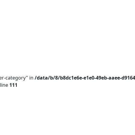
er-category" in
/data/b/8/b8dc1e6e-e1e0-49eb-aaee-d916
line
111