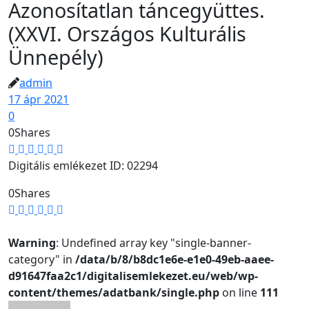
Azonosítatlan táncegyüttes.
(XXVI. Országos Kulturális
Ünnepély)
admin
17 ápr 2021
0
0
Shares
Digitális emlékezet ID: 02294
0
Shares
Warning
: Undefined array key "single-banner-
category" in
/data/b/8/b8dc1e6e-e1e0-49eb-aaee-
d91647faa2c1/digitalisemlekezet.eu/web/wp-
content/themes/adatbank/single.php
on line
111