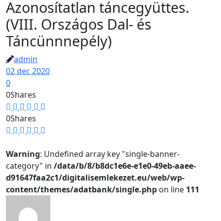
Azonosítatlan táncegyüttes.
(VIII. Országos Dal- és
Táncünnnepély)
admin
02 dec 2020
0
0
Shares
0
Shares
Warning
: Undefined array key "single-banner-
category" in
/data/b/8/b8dc1e6e-e1e0-49eb-aaee-
d91647faa2c1/digitalisemlekezet.eu/web/wp-
content/themes/adatbank/single.php
on line
111