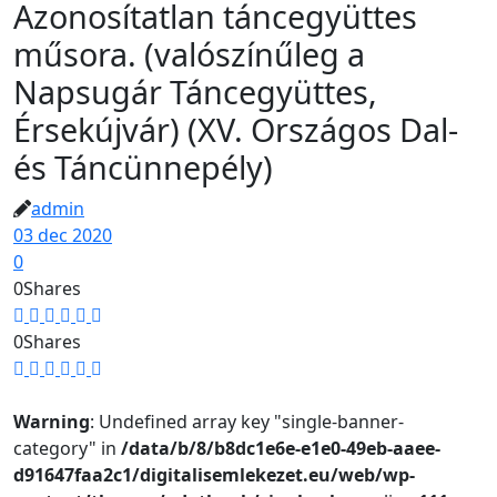
Azonosítatlan táncegyüttes
műsora. (valószínűleg a
Napsugár Táncegyüttes,
Érsekújvár) (XV. Országos Dal-
és Táncünnepély)
admin
03 dec 2020
0
0
Shares
0
Shares
Warning
: Undefined array key "single-banner-
category" in
/data/b/8/b8dc1e6e-e1e0-49eb-aaee-
d91647faa2c1/digitalisemlekezet.eu/web/wp-