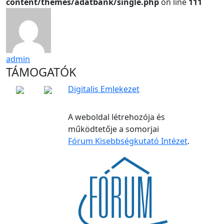
content/themes/adatbank/single.php
on line
111
admin
TÁMOGATÓK
Digitalis Emlekezet
A weboldal létrehozója és
működtetője a somorjai
Fórum Kisebbségkutató Intézet
.