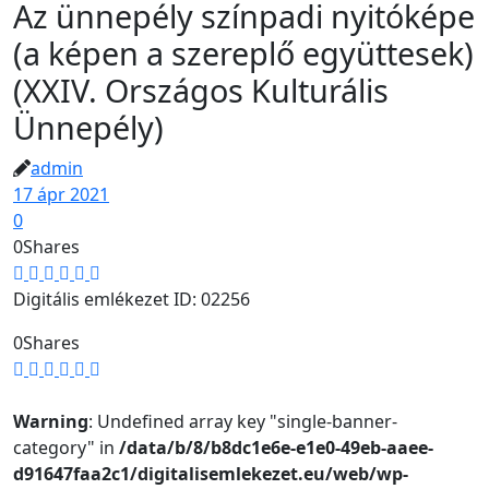
Az ünnepély színpadi nyitóképe
(a képen a szereplő együttesek)
(XXIV. Országos Kulturális
Ünnepély)
admin
17 ápr 2021
0
0
Shares
Digitális emlékezet ID: 02256
0
Shares
Warning
: Undefined array key "single-banner-
category" in
/data/b/8/b8dc1e6e-e1e0-49eb-aaee-
d91647faa2c1/digitalisemlekezet.eu/web/wp-