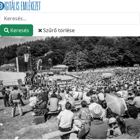
Keresés
Szűrő törlése