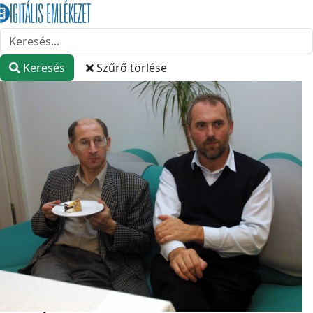
Keresés
Szűrő törlése