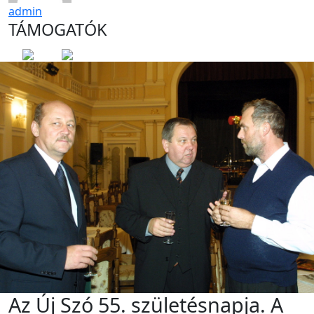
admin
TÁMOGATÓK
Az Új Szó 55. születésnapja. A