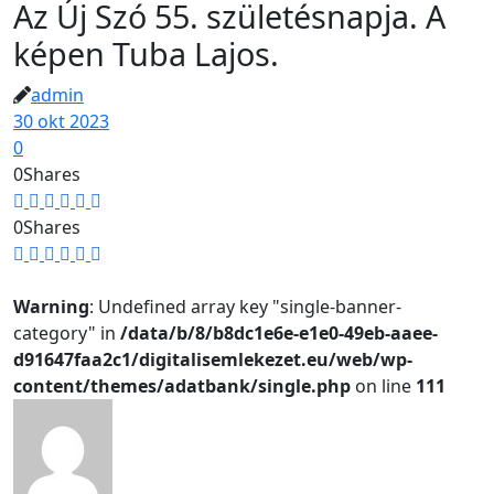
Az Új Szó 55. születésnapja. A
képen Tuba Lajos.
admin
30 okt 2023
0
0
Shares
0
Shares
Warning
: Undefined array key "single-banner-
category" in
/data/b/8/b8dc1e6e-e1e0-49eb-aaee-
d91647faa2c1/digitalisemlekezet.eu/web/wp-
content/themes/adatbank/single.php
on line
111