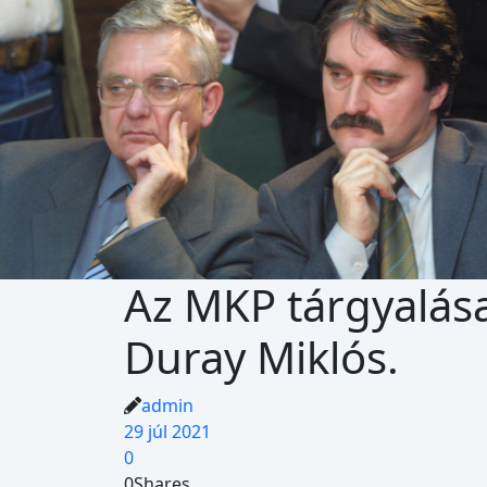
Az MKP tárgyalás
Duray Miklós.
admin
29 júl 2021
0
0
Shares