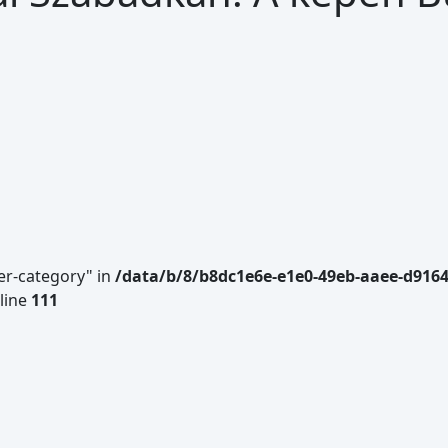
er-category" in
/data/b/8/b8dc1e6e-e1e0-49eb-aaee-d916
line
111