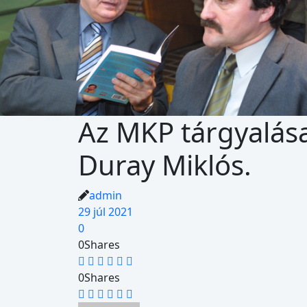
Az MKP tárgyalás
Duray Miklós.
admin
29 júl 2021
0
0
Shares
0
Shares