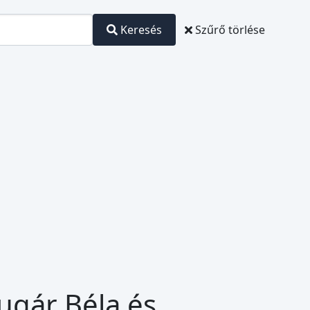
Keresés
Szűrő törlése
ugár Béla és