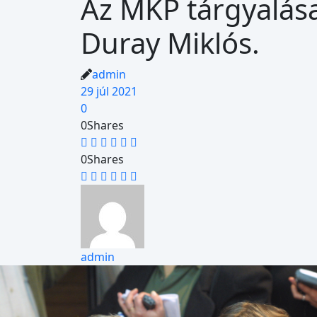
Az MKP tárgyalás
Duray Miklós.
admin
29 júl 2021
0
0
Shares
0
Shares
admin