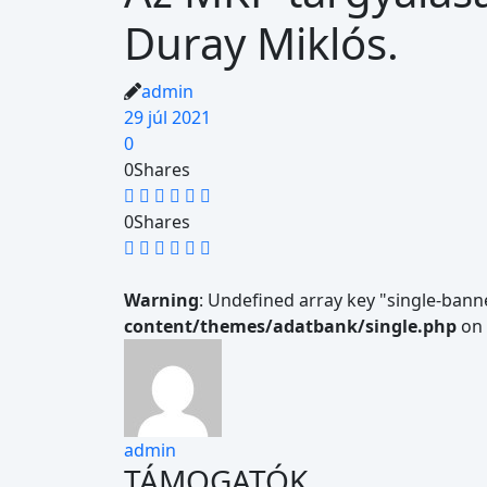
Duray Miklós.
admin
29 júl 2021
0
0
Shares
0
Shares
Warning
: Undefined array key "single-bann
content/themes/adatbank/single.php
on 
admin
TÁMOGATÓK