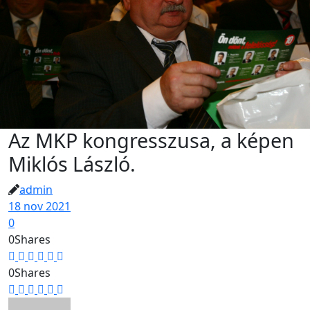
Az MKP kongresszusa, a képen
Miklós László.
admin
18 nov 2021
0
0
Shares
0
Shares