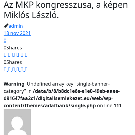
Az MKP kongresszusa, a képen
Miklós László.
admin
18 nov 2021
0
0
Shares
0
Shares
Warning
: Undefined array key "single-banner-
category" in
/data/b/8/b8dc1e6e-e1e0-49eb-aaee-
d91647faa2c1/digitalisemlekezet.eu/web/wp-
content/themes/adatbank/single.php
on line
111