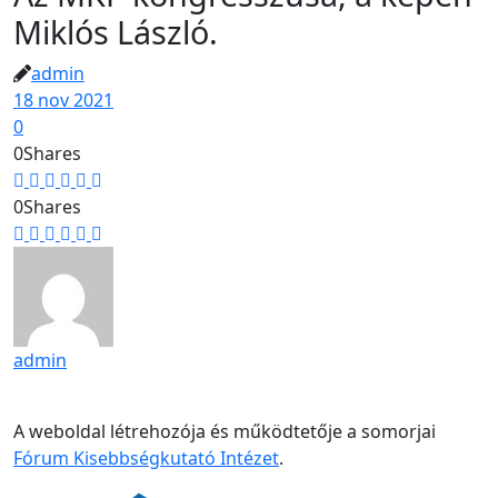
Miklós László.
admin
18 nov 2021
0
0
Shares
0
Shares
admin
A weboldal létrehozója és működtetője a somorjai
Fórum Kisebbségkutató Intézet
.