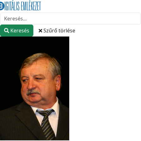
Keresés
Szűrő törlése