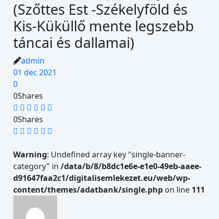
(Szőttes Est -Székelyföld és
Kis-Küküllő mente legszebb
táncai és dallamai)
admin
01 dec 2021
0
0
Shares
0
Shares
Warning
: Undefined array key "single-banner-
category" in
/data/b/8/b8dc1e6e-e1e0-49eb-aaee-
d91647faa2c1/digitalisemlekezet.eu/web/wp-
content/themes/adatbank/single.php
on line
111