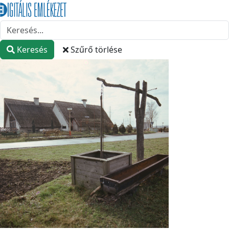
Keresés
Szűrő törlése