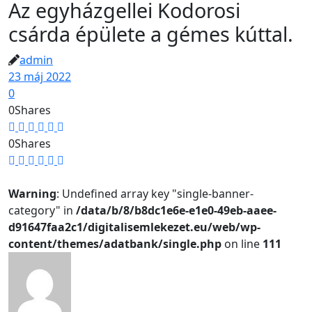
Az egyházgellei Kodorosi
csárda épülete a gémes kúttal.
admin
23 máj 2022
0
0
Shares
0
Shares
Warning
: Undefined array key "single-banner-
category" in
/data/b/8/b8dc1e6e-e1e0-49eb-aaee-
d91647faa2c1/digitalisemlekezet.eu/web/wp-
content/themes/adatbank/single.php
on line
111