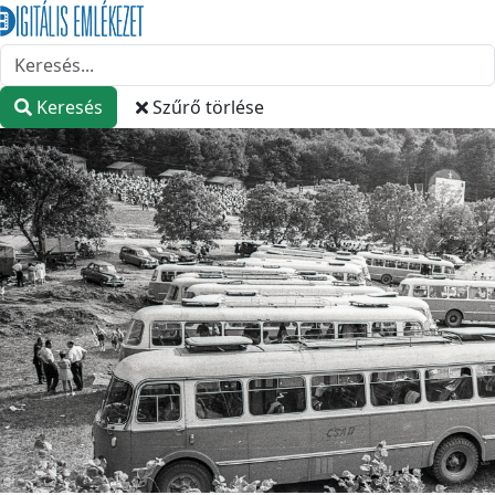
Keresés
Szűrő törlése