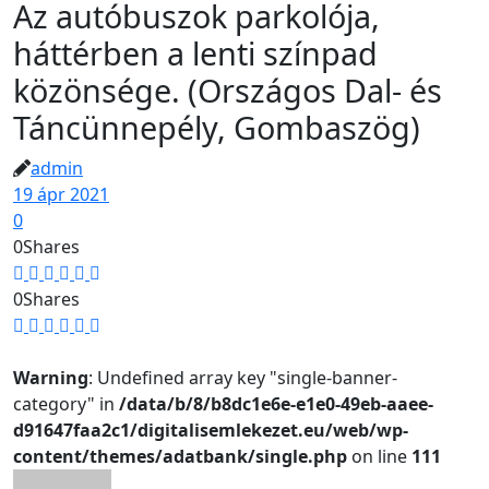
Az autóbuszok parkolója,
háttérben a lenti színpad
közönsége. (Országos Dal- és
Táncünnepély, Gombaszög)
admin
19 ápr 2021
0
0
Shares
0
Shares
Warning
: Undefined array key "single-banner-
category" in
/data/b/8/b8dc1e6e-e1e0-49eb-aaee-
d91647faa2c1/digitalisemlekezet.eu/web/wp-
content/themes/adatbank/single.php
on line
111