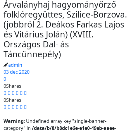
Árvalányhaj hagyományőrző
folklóregyüttes, Szilice-Borzova.
(jobbról 2. Deákos Farkas Lajos
és Vitárius Jolán) (XVIII.
Országos Dal- ás
Táncünnepély)
admin
03 dec 2020
0
0
Shares
0
Shares
Warning
: Undefined array key "single-banner-
category" in
/data/b/8/b8dc1e6e-e1e0-49eb-aaee-