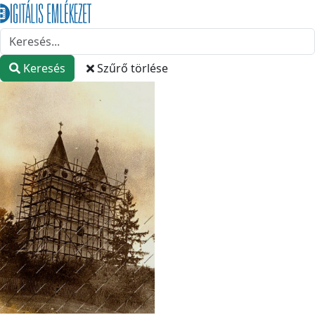
Keresés
Szűrő törlése