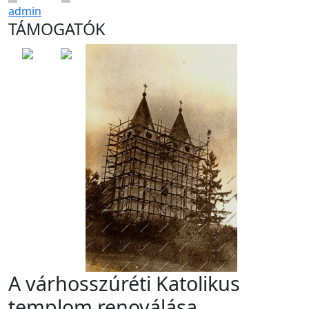
admin
TÁMOGATÓK
A várhosszúréti Katolikus
templom renoválása.