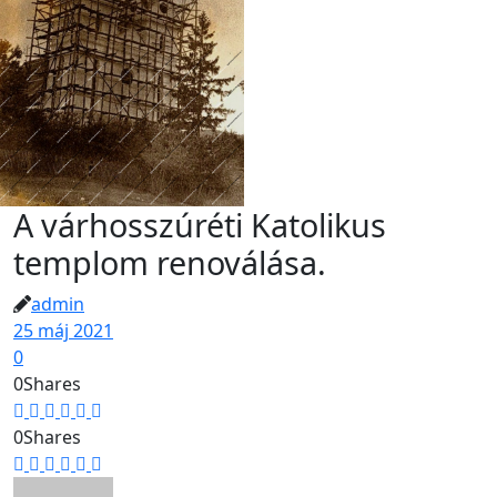
A várhosszúréti Katolikus
templom renoválása.
admin
25 máj 2021
0
0
Shares
0
Shares