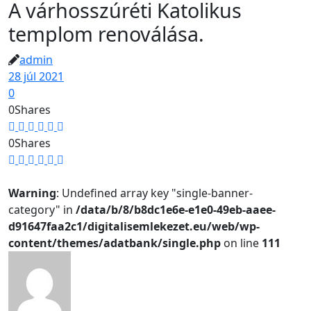
A várhosszúréti Katolikus
templom renoválása.
admin
28 júl 2021
0
0
Shares
0
Shares
Warning
: Undefined array key "single-banner-
category" in
/data/b/8/b8dc1e6e-e1e0-49eb-aaee-
d91647faa2c1/digitalisemlekezet.eu/web/wp-
content/themes/adatbank/single.php
on line
111