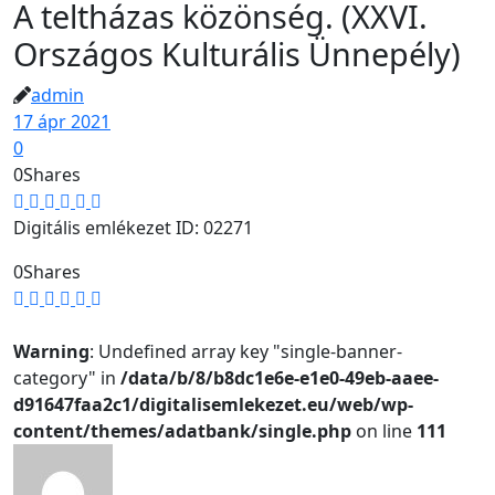
A teltházas közönség. (XXVI.
Országos Kulturális Ünnepély)
admin
17 ápr 2021
0
0
Shares
Digitális emlékezet ID: 02271
0
Shares
Warning
: Undefined array key "single-banner-
category" in
/data/b/8/b8dc1e6e-e1e0-49eb-aaee-
d91647faa2c1/digitalisemlekezet.eu/web/wp-
content/themes/adatbank/single.php
on line
111