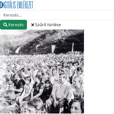
Keresés
Szűrő törlése