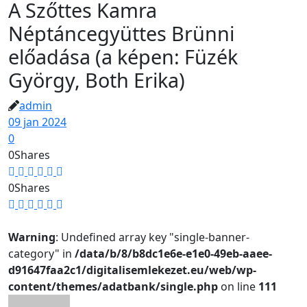
A Szőttes Kamra
Néptáncegyüttes Brünni
előadása (a képen: Füzék
György, Both Erika)
admin
09 jan 2024
0
0
Shares
0
Shares
Warning
: Undefined array key "single-banner-
category" in
/data/b/8/b8dc1e6e-e1e0-49eb-aaee-
d91647faa2c1/digitalisemlekezet.eu/web/wp-
content/themes/adatbank/single.php
on line
111