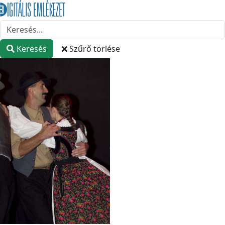
Keresés
Szűrő törlése