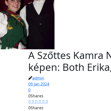
A Szőttes Kamra 
képen: Both Erika
admin
09 jan 2024
0
0
Shares
0
Shares