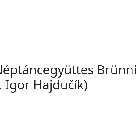
Néptáncegyüttes Brünni 
, Igor Hajdučík)