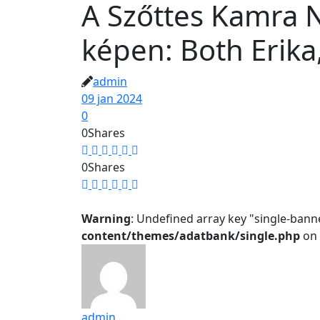
A Szőttes Kamra 
képen: Both Erika
admin
09 jan 2024
0
0
Shares
0
Shares
Warning
: Undefined array key "single-bann
content/themes/adatbank/single.php
on 
admin