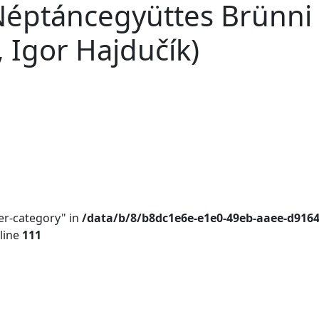
Néptáncegyüttes Brünni 
, Igor Hajdučík)
er-category" in
/data/b/8/b8dc1e6e-e1e0-49eb-aaee-d916
line
111