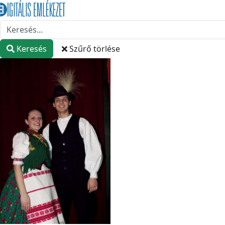
Keresés
Szűrő törlése