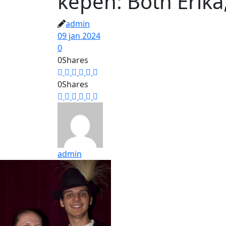
képen: Both Erika
admin
09 jan 2024
0
0
Shares
0
Shares
admin