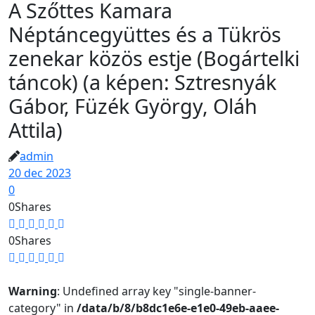
A Szőttes Kamara
Néptáncegyüttes és a Tükrös
zenekar közös estje (Bogártelki
táncok) (a képen: Sztresnyák
Gábor, Füzék György, Oláh
Attila)
admin
20 dec 2023
0
0
Shares
0
Shares
Warning
: Undefined array key "single-banner-
category" in
/data/b/8/b8dc1e6e-e1e0-49eb-aaee-