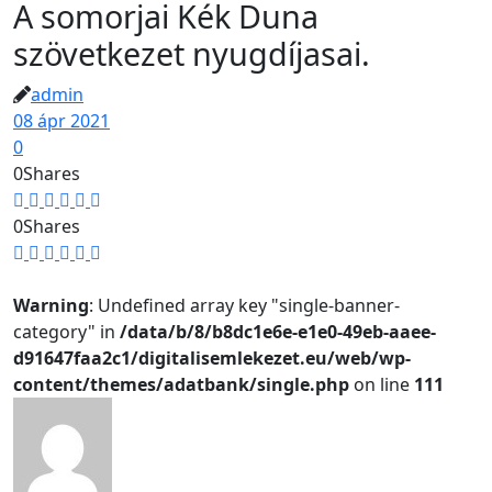
A somorjai Kék Duna
szövetkezet nyugdíjasai.
admin
08 ápr 2021
0
0
Shares
0
Shares
Warning
: Undefined array key "single-banner-
category" in
/data/b/8/b8dc1e6e-e1e0-49eb-aaee-
d91647faa2c1/digitalisemlekezet.eu/web/wp-
content/themes/adatbank/single.php
on line
111