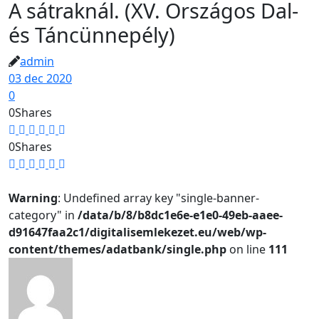
A sátraknál. (XV. Országos Dal-
és Táncünnepély)
admin
03 dec 2020
0
0
Shares
0
Shares
Warning
: Undefined array key "single-banner-
category" in
/data/b/8/b8dc1e6e-e1e0-49eb-aaee-
d91647faa2c1/digitalisemlekezet.eu/web/wp-
content/themes/adatbank/single.php
on line
111