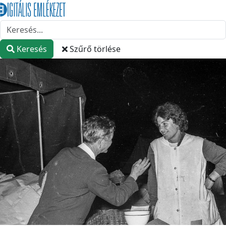
Keresés
Szűrő törlése