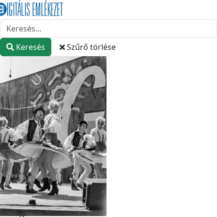
Keresés
Szűrő törlése