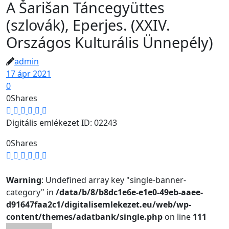
A Šarišan Táncegyüttes
(szlovák), Eperjes. (XXIV.
Országos Kulturális Ünnepély)
admin
17 ápr 2021
0
0
Shares
Digitális emlékezet ID: 02243
0
Shares
Warning
: Undefined array key "single-banner-
category" in
/data/b/8/b8dc1e6e-e1e0-49eb-aaee-
d91647faa2c1/digitalisemlekezet.eu/web/wp-
content/themes/adatbank/single.php
on line
111