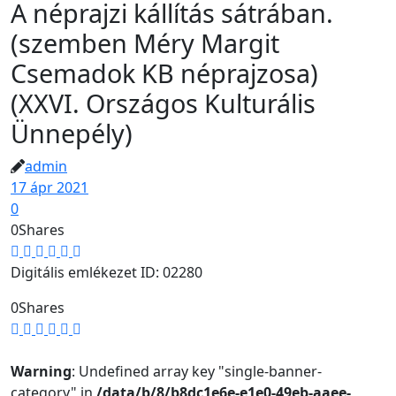
A néprajzi kállítás sátrában.
(szemben Méry Margit
Csemadok KB néprajzosa)
(XXVI. Országos Kulturális
Ünnepély)
admin
17 ápr 2021
0
0
Shares
Digitális emlékezet ID: 02280
0
Shares
Warning
: Undefined array key "single-banner-
category" in
/data/b/8/b8dc1e6e-e1e0-49eb-aaee-