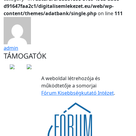
d91647faa2c1/digitalisemlekezet.eu/web/wp-
content/themes/adatbank/single.php
on line
111
admin
TÁMOGATÓK
A weboldal létrehozója és
működtetője a somorjai
Fórum Kisebbségkutató Intézet
.