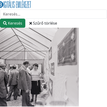
Keresés
Szűrő törlése