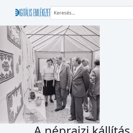
A néprajzi kállít