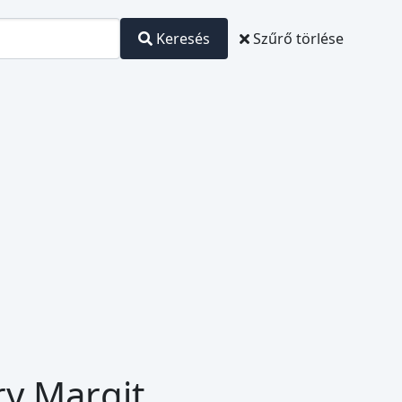
Keresés
Szűrő törlése
ry Margit