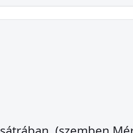
ás sátrában. (szemben Mé