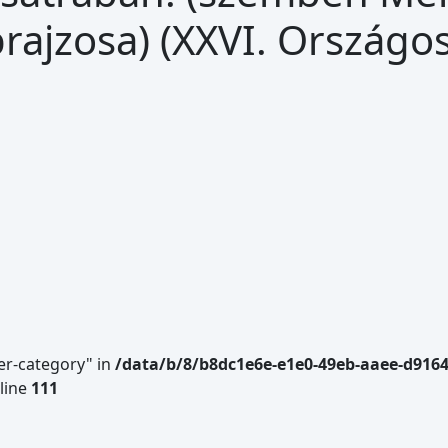
jzosa) (XXVI. Országos 
er-category" in
/data/b/8/b8dc1e6e-e1e0-49eb-aaee-d916
line
111