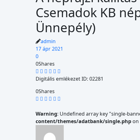
Csemadok KB népra
Ünnepély)
admin
17 ápr 2021
0
0
Shares
Digitális emlékezet ID: 02281
0
Shares
Warning
: Undefined array key "single-bann
content/themes/adatbank/single.php
on 