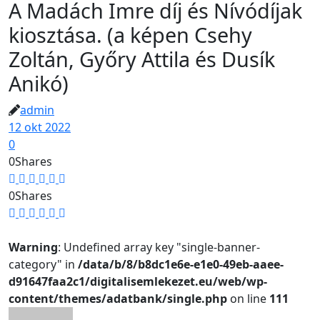
A Madách Imre díj és Nívódíjak
kiosztása. (a képen Csehy
Zoltán, Győry Attila és Dusík
Anikó)
admin
12 okt 2022
0
0
Shares
0
Shares
Warning
: Undefined array key "single-banner-
category" in
/data/b/8/b8dc1e6e-e1e0-49eb-aaee-
d91647faa2c1/digitalisemlekezet.eu/web/wp-
content/themes/adatbank/single.php
on line
111