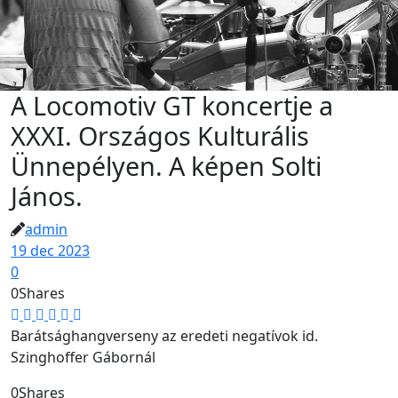
A Locomotiv GT koncertje a
XXXI. Országos Kulturális
Ünnepélyen. A képen Solti
János.
admin
19 dec 2023
0
0
Shares
Barátsághangverseny az eredeti negatívok id.
Szinghoffer Gábornál
0
Shares