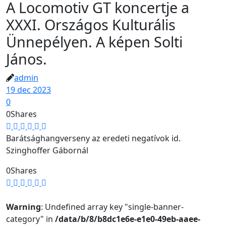
A Locomotiv GT koncertje a
XXXI. Országos Kulturális
Ünnepélyen. A képen Solti
János.
admin
19 dec 2023
0
0
Shares
Barátsághangverseny az eredeti negatívok id.
Szinghoffer Gábornál
0
Shares
Warning
: Undefined array key "single-banner-
category" in
/data/b/8/b8dc1e6e-e1e0-49eb-aaee-