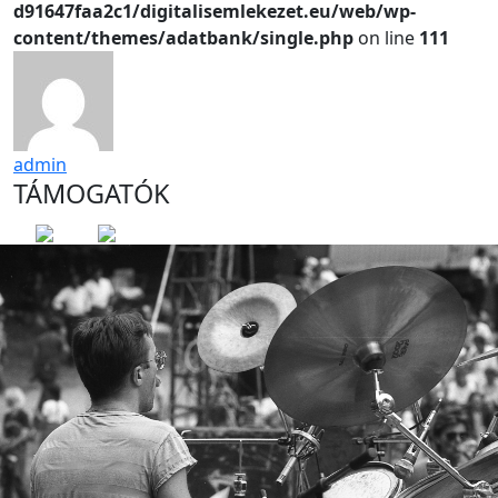
d91647faa2c1/digitalisemlekezet.eu/web/wp-
content/themes/adatbank/single.php
on line
111
admin
TÁMOGATÓK