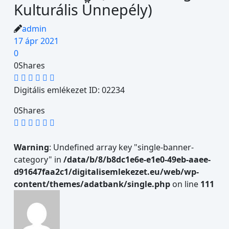
Kulturális Ünnepély)
admin
17 ápr 2021
0
0
Shares
Digitális emlékezet ID: 02234
0
Shares
Warning
: Undefined array key "single-banner-
category" in
/data/b/8/b8dc1e6e-e1e0-49eb-aaee-
d91647faa2c1/digitalisemlekezet.eu/web/wp-
content/themes/adatbank/single.php
on line
111