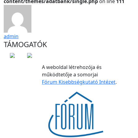
content/themes/adatbank/single.php
on line
111
admin
TÁMOGATÓK
A weboldal létrehozója és
működtetője a somorjai
Fórum Kisebbségkutató Intézet
.