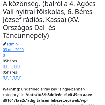
A közönség. (balról a 4. Agócs
Vali nyitrai főiskolás, 6. Béres
József rádiós, Kassa) (XV.
Országos Dal- és
Táncünnepély)
admin
03 dec 2020
0
0
Shares
0
Shares
Warning
: Undefined array key "single-banner-
category" in
/data/b/8/b8dc1e6e-e1e0-49eb-aaee-
d91647faa2c1/digitalisemlekezet.eu/web/wp-