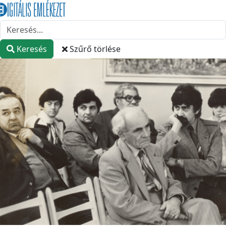
Keresés
Szűrő törlése