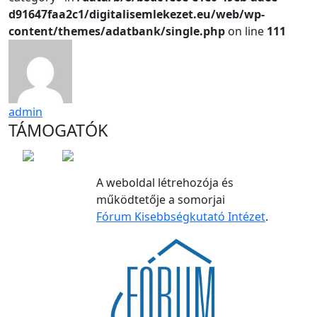
d91647faa2c1/digitalisemlekezet.eu/web/wp-
content/themes/adatbank/single.php
on line
111
admin
TÁMOGATÓK
A weboldal létrehozója és
működtetője a somorjai
Fórum Kisebbségkutató Intézet
.