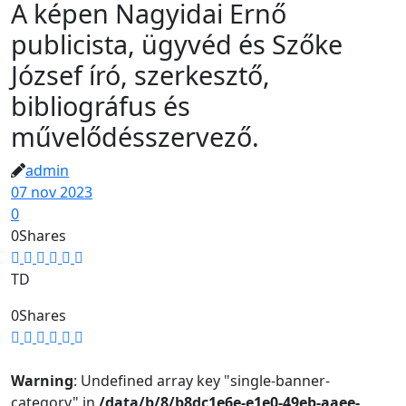
A képen Nagyidai Ernő
publicista, ügyvéd és Szőke
József író, szerkesztő,
bibliográfus és
művelődésszervező.
admin
07 nov 2023
0
0
Shares
TD
0
Shares
Warning
: Undefined array key "single-banner-
category" in
/data/b/8/b8dc1e6e-e1e0-49eb-aaee-