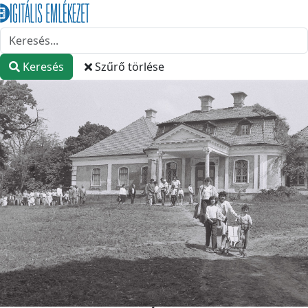
Keresés
Szűrő törlése