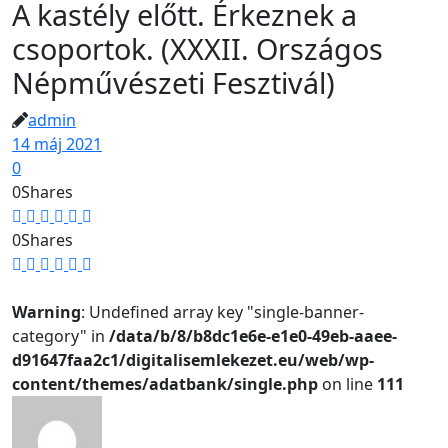
A kastély előtt. Érkeznek a
csoportok. (XXXII. Országos
Népművészeti Fesztivál)
admin
14 máj 2021
0
0
Shares
0
Shares
Warning
: Undefined array key "single-banner-
category" in
/data/b/8/b8dc1e6e-e1e0-49eb-aaee-
d91647faa2c1/digitalisemlekezet.eu/web/wp-
content/themes/adatbank/single.php
on line
111