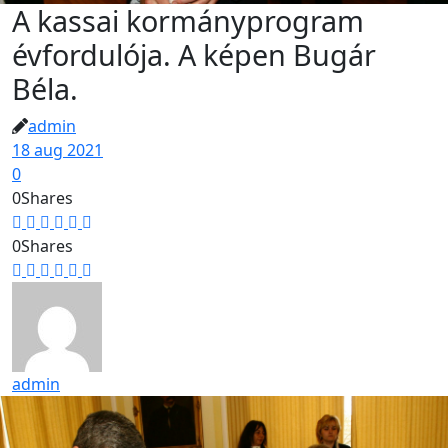
A kassai kormányprogram
évfordulója. A képen Bugár
Béla.
admin
18 aug 2021
0
0
Shares
0
Shares
admin