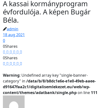
A kassai kormányprogram
évfordulója. A képen Bugár
Béla.
admin
18 aug 2021
0
0
Shares
0
Shares
Warning
: Undefined array key "single-banner-
category" in
/data/b/8/b8dc1e6e-e1e0-49eb-aaee-
d91647faa2c1/digitalisemlekezet.eu/web/wp-
content/themes/adatbank/single.php
on line
111