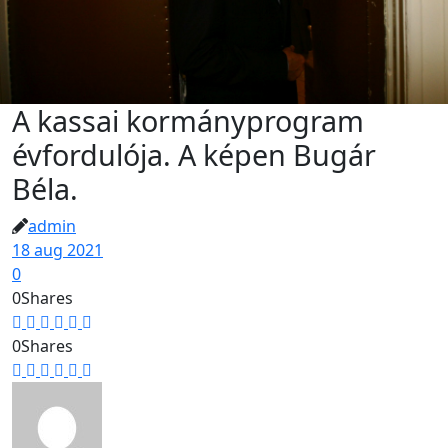
A kassai kormányprogram
évfordulója. A képen Bugár
Béla.
admin
18 aug 2021
0
0
Shares
0
Shares