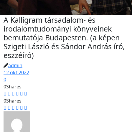
A Kalligram társadalom- és
irodalomtudományi könyveinek
bemutatója Budapesten. (a képen
Szigeti László és Sándor András író,
eszzéíró)
admin
12 okt 2022
0
0
Shares
0
Shares