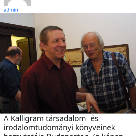
admin
A Kalligram társadalom- és
irodalomtudományi könyveinek