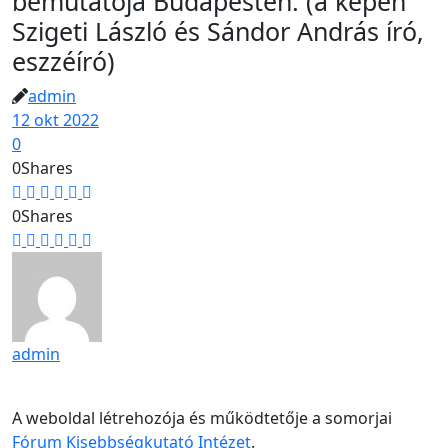
bemutatója Budapesten. (a képen
Szigeti László és Sándor András író,
eszzéíró)
admin
12 okt 2022
0
0
Shares
0
Shares
admin
A weboldal létrehozója és működtetője a somorjai
Fórum Kisebbségkutató Intézet
.