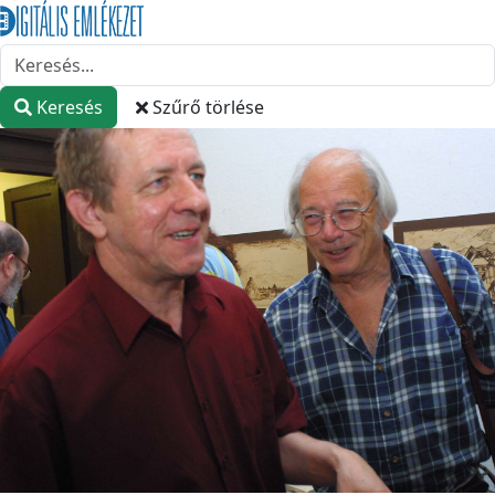
Keresés
Szűrő törlése