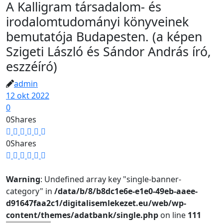
A Kalligram társadalom- és
irodalomtudományi könyveinek
bemutatója Budapesten. (a képen
Szigeti László és Sándor András író,
eszzéíró)
admin
12 okt 2022
0
0
Shares
0
Shares
Warning
: Undefined array key "single-banner-
category" in
/data/b/8/b8dc1e6e-e1e0-49eb-aaee-
d91647faa2c1/digitalisemlekezet.eu/web/wp-
content/themes/adatbank/single.php
on line
111