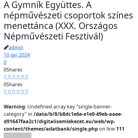
A Gymník Együttes. A
népművészeti csoportok színes
menettánca (XXX. Országos
Népművészeti Fesztivál)
admin
10 jan 2024
0
0
Shares
0
Shares
Warning
: Undefined array key "single-banner-
category" in
/data/b/8/b8dc1e6e-e1e0-49eb-aaee-
d91647faa2c1/digitalisemlekezet.eu/web/wp-
content/themes/adatbank/single.php
on line
111