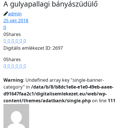
A gulyapallagi bányászüdülő
admin
25 okt 2018
0
0
Shares
Digitális emlékezet ID: 2697
0
Shares
Warning
: Undefined array key "single-banner-
category" in
/data/b/8/b8dc1e6e-e1e0-49eb-aaee-
d91647faa2c1/digitalisemlekezet.eu/web/wp-
content/themes/adatbank/single.php
on line
111