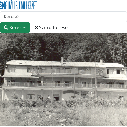
Keresés
Szűrő törlése