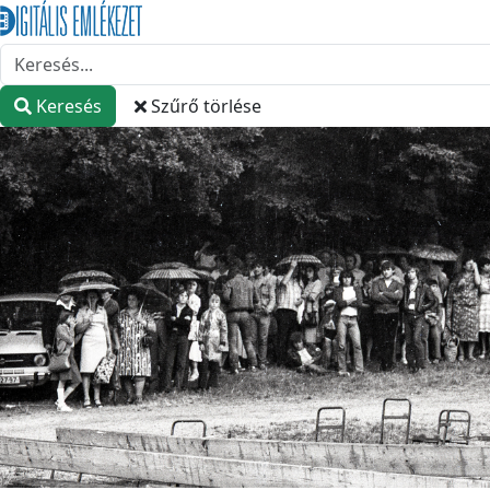
Keresés
Szűrő törlése