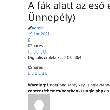
A fák alatt az eső 
Ünnepély)
admin
19 ápr 2021
0
0
Shares
Digitális emlékezet ID: 02364
0
Shares
Warning
: Undefined array key "single-bann
content/themes/adatbank/single.php
on 