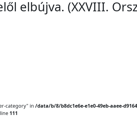
elől elbújva. (XXVIII. Or
er-category" in
/data/b/8/b8dc1e6e-e1e0-49eb-aaee-d916
line
111