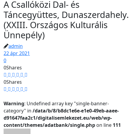
A Csallóközi Dal- és
Táncegyüttes, Dunaszerdahely.
(XXIII. Országos Kulturális
Ünnepély)
admin
22 ápr 2021
0
0
Shares
0
Shares
Warning
: Undefined array key "single-banner-
category" in
/data/b/8/b8dc1e6e-e1e0-49eb-aaee-
d91647faa2c1/digitalisemlekezet.eu/web/wp-
content/themes/adatbank/single.php
on line
111