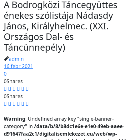
A Bodrogközi Táncegyüttes
énekes szólistája Nádasdy
János, Királyhelmec. (XXI.
Országos Dal- és
Táncünnepély)
admin
16 febr 2021
0
0
Shares
0
Shares
Warning
: Undefined array key "single-banner-
category" in
/data/b/8/b8dc1e6e-e1e0-49eb-aaee-
d91647faa2c1/digitalisemlekezet.eu/web/wp-