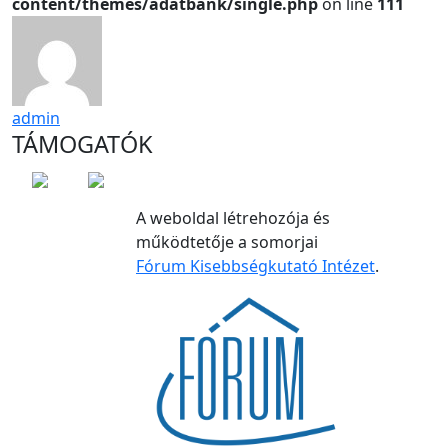
content/themes/adatbank/single.php
on line
111
admin
TÁMOGATÓK
A weboldal létrehozója és
működtetője a somorjai
Fórum Kisebbségkutató Intézet
.