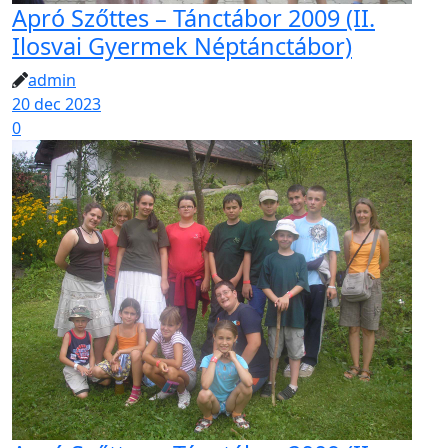
Apró Szőttes – Tánctábor 2009 (II.
Ilosvai Gyermek Néptánctábor)
admin
20 dec 2023
0