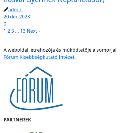
admin
20 dec 2023
0
1
2
3
…
13
Next ›
A weboldal létrehozója és működtetője a somorjai
Fórum Kisebbségkutató Intézet
.
PARTNEREK