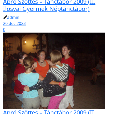
Apró Szőttes – Tánctábor 2009 (II.
Ilosvai Gyermek Néptánctábor)
admin
20 dec 2023
0
Apró Szőttes – Tánctábor 2009 (II.