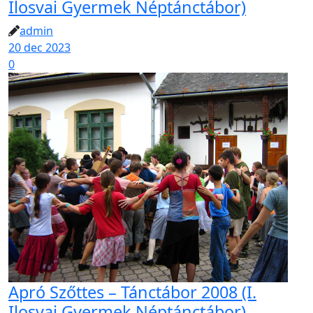
Ilosvai Gyermek Néptánctábor)
admin
20 dec 2023
0
Apró Szőttes – Tánctábor 2008 (I.
Ilosvai Gyermek Néptánctábor)