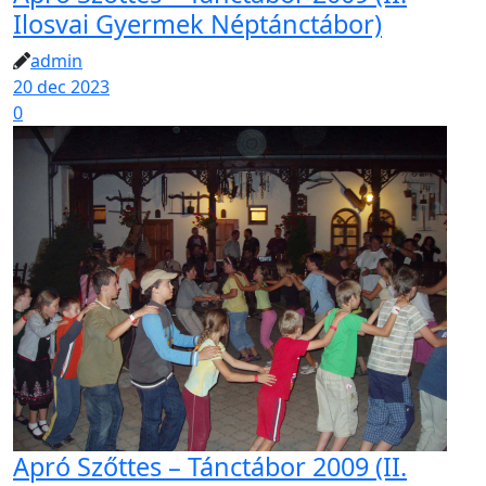
Ilosvai Gyermek Néptánctábor)
admin
20 dec 2023
0
Apró Szőttes – Tánctábor 2009 (II.