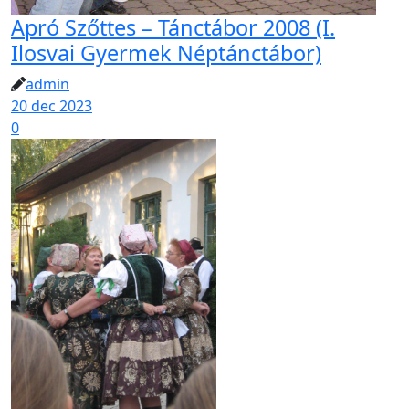
Apró Szőttes – Tánctábor 2008 (I.
Ilosvai Gyermek Néptánctábor)
admin
20 dec 2023
0