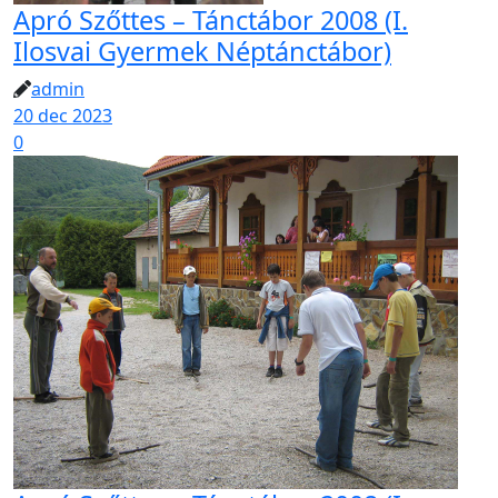
Apró Szőttes – Tánctábor 2008 (I.
Ilosvai Gyermek Néptánctábor)
admin
20 dec 2023
0