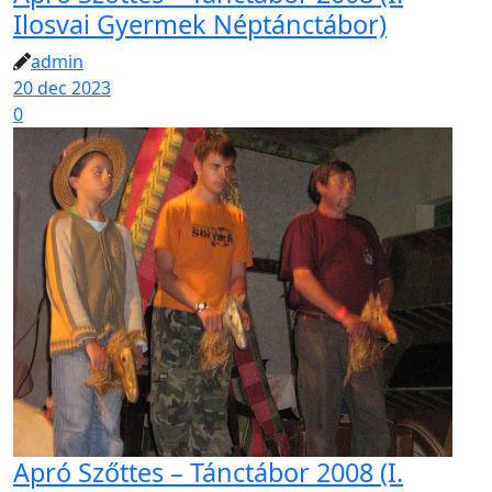
Ilosvai Gyermek Néptánctábor)
admin
20 dec 2023
0
Apró Szőttes – Tánctábor 2008 (I.