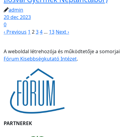
admin
20 dec 2023
0
‹ Previous
1
2
3
4
…
13
Next ›
A weboldal létrehozója és működtetője a somorjai
Fórum Kisebbségkutató Intézet
.
PARTNEREK