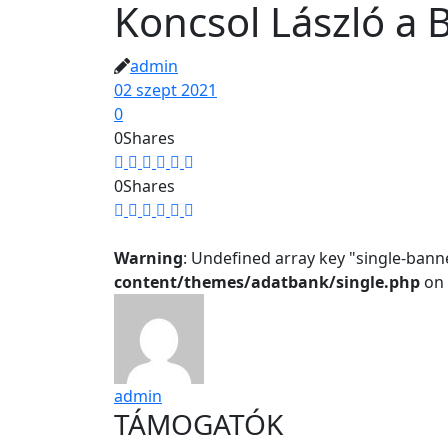
Koncsol László a
admin
02 szept 2021
0
0
Shares
0
Shares
Warning
: Undefined array key "single-bann
content/themes/adatbank/single.php
on 
admin
TÁMOGATÓK