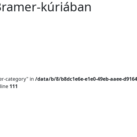
 Bramer-kúriában
er-category" in
/data/b/8/b8dc1e6e-e1e0-49eb-aaee-d916
line
111