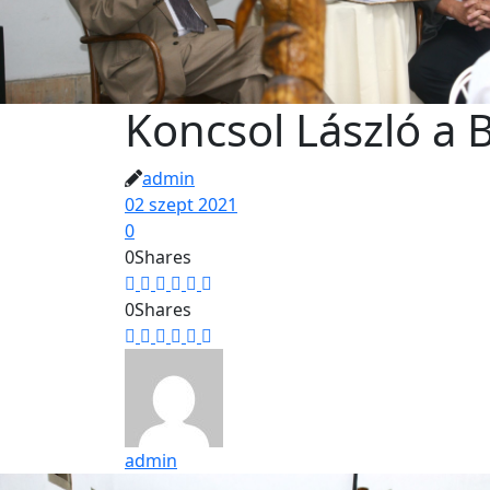
Koncsol László a
admin
02 szept 2021
0
0
Shares
0
Shares
admin