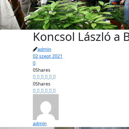
Koncsol László a
admin
02 szept 2021
0
0
Shares
0
Shares
admin