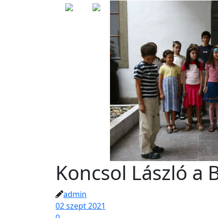
Koncsol László a
admin
02 szept 2021
0