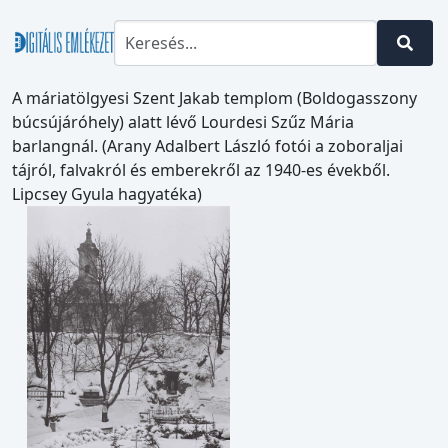
A máriatölgyesi Szent Jakab templom (Boldogasszony
búcsújáróhely) alatt lévő Lourdesi Szűz Mária
barlangnál. (Arany Adalbert László fotói a zoboraljai
tájról, falvakról és emberekről az 1940-es évekből.
Lipcsey Gyula hagyatéka)