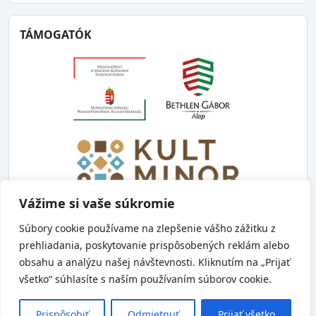
TÁMOGATÓK
Vážime si vaše súkromie
Súbory cookie používame na zlepšenie vášho zážitku z
prehliadania, poskytovanie prispôsobených reklám alebo
obsahu a analýzu našej návštevnosti. Kliknutím na „Prijať
Copyright © 2019 - 2024 Szlovákiai Magyar Adatbank -
všetko“ súhlasíte s naším používaním súborov cookie.
Digitális Emlékezet | Databanka Maďarov na Slovensku
- Digitálna pamäť - web by
Pixel
Prispôsobiť
Odmietnuť
Prijať všetko