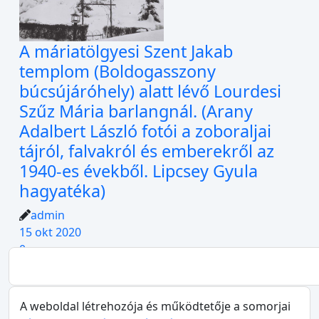
A máriatölgyesi Szent Jakab
templom (Boldogasszony
búcsújáróhely) alatt lévő Lourdesi
Szűz Mária barlangnál. (Arany
Adalbert László fotói a zoboraljai
tájról, falvakról és emberekről az
1940-es évekből. Lipcsey Gyula
hagyatéka)
admin
15 okt 2020
0
A weboldal létrehozója és működtetője a somorjai