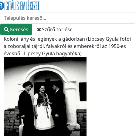
Keresés
Szűrő törlése
Koloni lány és legények a gádorban (Lipcsey Gyula fotói
a zoboraljai tájról, falvakról és emberekről az 1950-es
évekből. Lipcsey Gyula hagyatéka)