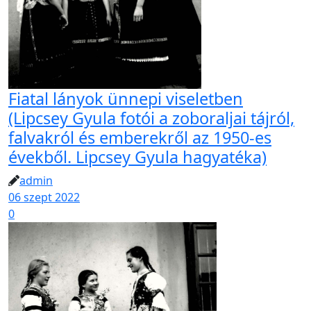
Fiatal lányok ünnepi viseletben
(Lipcsey Gyula fotói a zoboraljai tájról,
falvakról és emberekről az 1950-es
évekből. Lipcsey Gyula hagyatéka)
admin
06 szept 2022
0