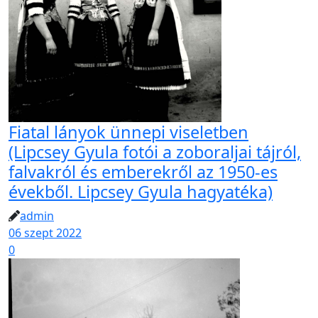
Fiatal lányok ünnepi viseletben
(Lipcsey Gyula fotói a zoboraljai tájról,
falvakról és emberekről az 1950-es
évekből. Lipcsey Gyula hagyatéka)
admin
06 szept 2022
0