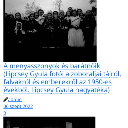
A menyasszonyok és barátnőik
(Lipcsey Gyula fotói a zoboraljai tájról,
falvakról és emberekről az 1950-es
évekből. Lipcsey Gyula hagyatéka)
admin
06 szept 2022
0