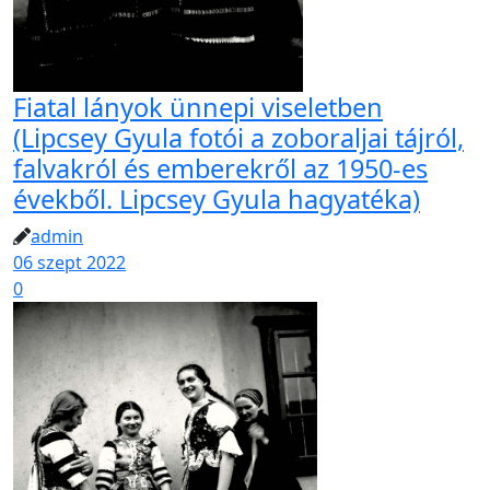
Fiatal lányok ünnepi viseletben
(Lipcsey Gyula fotói a zoboraljai tájról,
falvakról és emberekről az 1950-es
évekből. Lipcsey Gyula hagyatéka)
admin
06 szept 2022
0