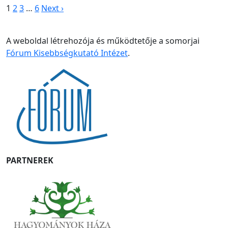
1
2
3
…
6
Next ›
A weboldal létrehozója és működtetője a somorjai
Fórum Kisebbségkutató Intézet
.
PARTNEREK