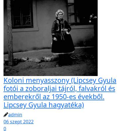
Koloni menyasszony (Lipcsey Gyula
fotói a zoboraljai tájról, falvakról és
emberekről az 1950-es évekből.
Lipcsey Gyula hagyatéka)
admin
06 szept 2022
0