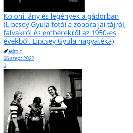
Koloni lány és legények a gádorban
(Lipcsey Gyula fotói a zoboraljai tájról,
falvakról és emberekről az 1950-es
évekből. Lipcsey Gyula hagyatéka)
admin
06 szept 2022
0