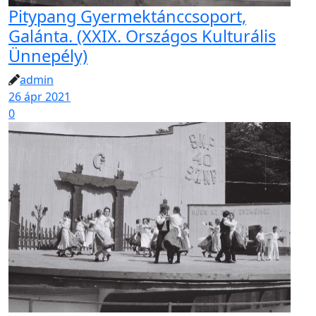
Pitypang Gyermektánccsoport,
Galánta. (XXIX. Országos Kulturális
Ünnepély)
admin
26 ápr 2021
0