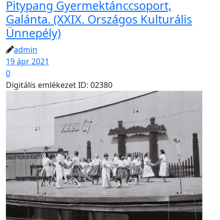
Pitypang Gyermektánccsoport,
Galánta. (XXIX. Országos Kulturális
Ünnepély)
admin
19 ápr 2021
0
Digitális emlékezet ID: 02380