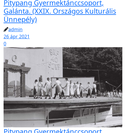
Pitypang Gyermektánccsoport,
Galánta. (XXIX. Országos Kulturális
Ünnepély)
admin
26 ápr 2021
0
Pitypang Gyermektánccsoport,