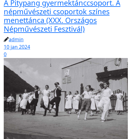
A Pitypang gyermektánccsoport. A
népművészeti csoportok színes
menettánca (XXX. Országos
Népművészeti Fesztivál)
admin
10 jan 2024
0