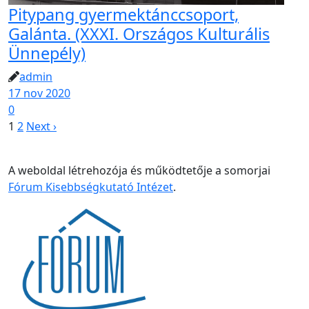
Pitypang gyermektánccsoport,
Galánta. (XXXI. Országos Kulturális
Ünnepély)
admin
17 nov 2020
0
1
2
Next ›
A weboldal létrehozója és működtetője a somorjai
Fórum Kisebbségkutató Intézet
.