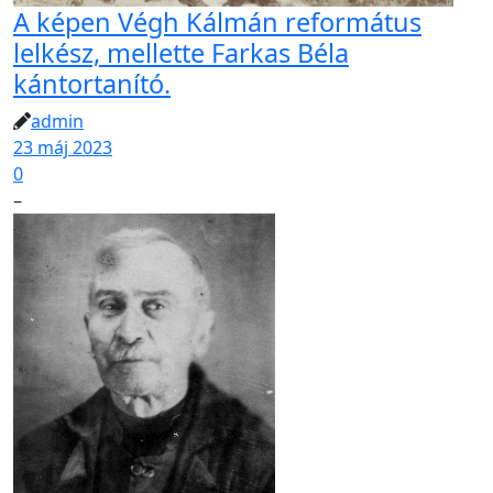
A képen Végh Kálmán református
lelkész, mellette Farkas Béla
kántortanító.
admin
23 máj 2023
0
–