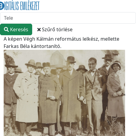
Keresés
Szűrő törlése
A képen Végh Kálmán református lelkész, mellette
Farkas Béla kántortanító.