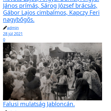
János prímás, Sárog József brácsás,
Gábor Lajos cimbalmos, Kapczy Feri
nagybőgős.
admin
28 júl 2021
0
Falusi mulatság Jabloncán.