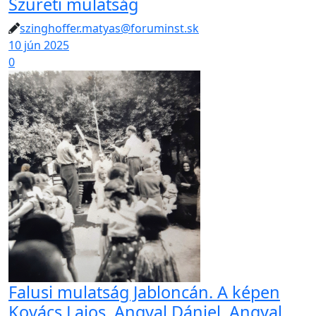
Szüreti mulatság
szinghoffer.matyas@foruminst.sk
10 jún 2025
0
Falusi mulatság Jabloncán. A képen
Kovács Lajos, Angyal Dániel, Angyal