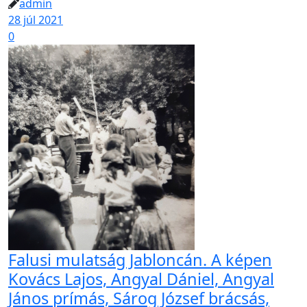
admin
28 júl 2021
0
Falusi mulatság Jabloncán. A képen
Kovács Lajos, Angyal Dániel, Angyal
János prímás, Sárog József brácsás,