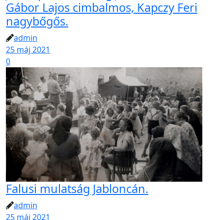
Gábor Lajos cimbalmos, Kapczy Feri
nagybőgős.
admin
25 máj 2021
0
Falusi mulatság Jabloncán.
admin
25 máj 2021