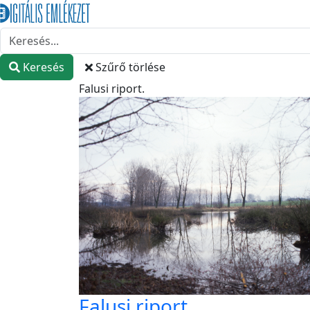
Keresés
Szűrő törlése
Falusi riport.
Falusi riport.