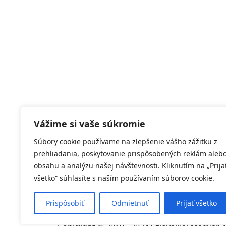
Vážime si vaše súkromie
Súbory cookie používame na zlepšenie vášho zážitku z
prehliadania, poskytovanie prispôsobených reklám aleb
obsahu a analýzu našej návštevnosti. Kliknutím na „Prija
všetko“ súhlasíte s naším používaním súborov cookie.
Prispôsobiť
Odmietnuť
Prijať všetko