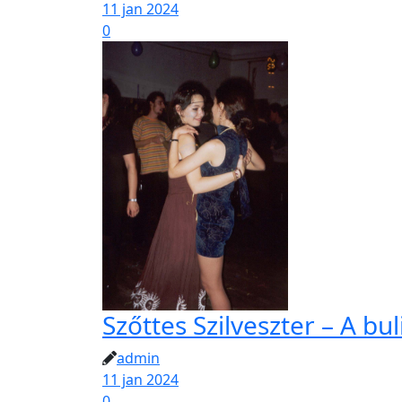
11 jan 2024
0
Szőttes Szilveszter – A bu
admin
11 jan 2024
0