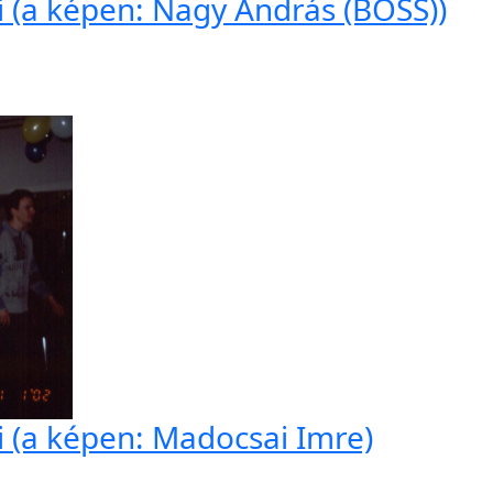
li (a képen: Nagy András (BOSS))
li (a képen: Madocsai Imre)