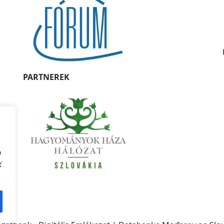
PARTNEREK
o
ť