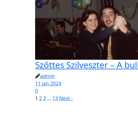
Szőttes Szilveszter – A bul
admin
11 jan 2024
0
1
2
3
…
13
Next ›