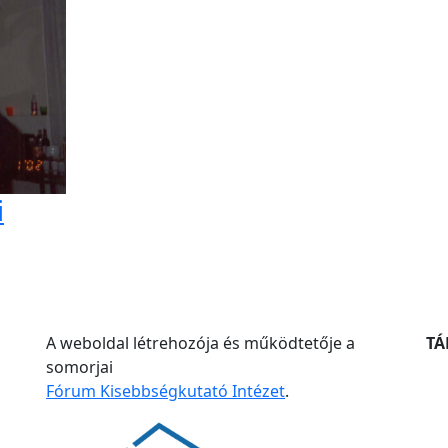
i
A weboldal létrehozója és működtetője a
T
somorjai
Fórum Kisebbségkutató Intézet
.