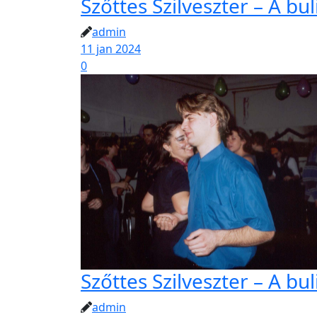
Szőttes Szilveszter – A bu
admin
11 jan 2024
0
Szőttes Szilveszter – A bu
admin