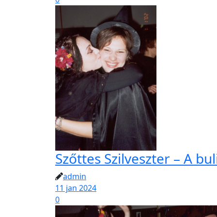
Szőttes Szilveszter – A bu
admin
11 jan 2024
0