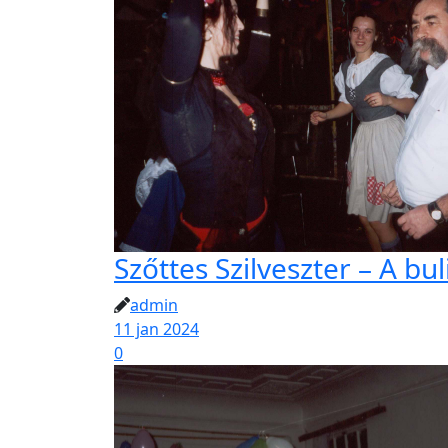
Szőttes Szilveszter – A bul
admin
11 jan 2024
0