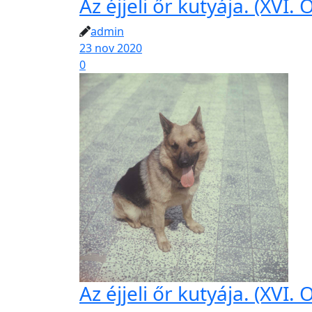
Az éjjeli őr kutyája. (XVI
admin
23 nov 2020
0
Az éjjeli őr kutyája. (XVI