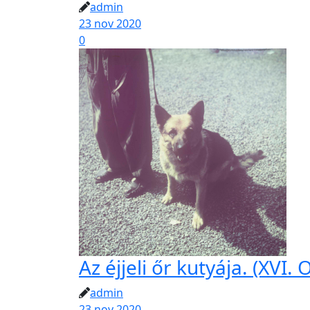
admin
23 nov 2020
0
Az éjjeli őr kutyája. (XVI
admin
23 nov 2020