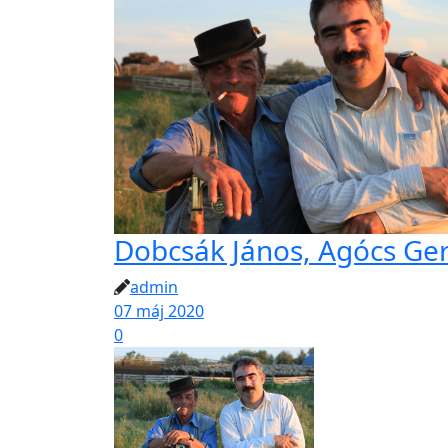
Dobcsák János, Agócs Ger
admin
07 máj 2020
0