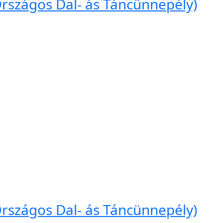
. Országos Dal- ás Táncünnepély)
. Országos Dal- ás Táncünnepély)