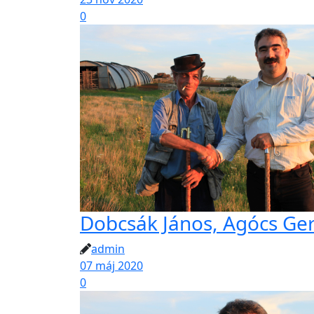
0
Dobcsák János, Agócs Ger
admin
07 máj 2020
0