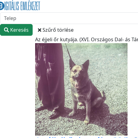
Keresés
Szűrő törlése
Az éjjeli őr kutyája. (XVI. Országos Dal- ás 