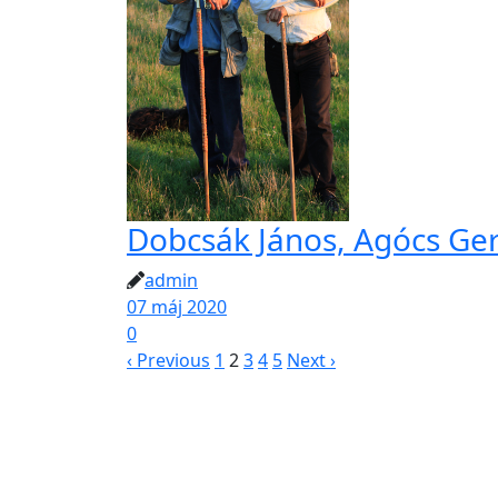
Dobcsák János, Agócs Ger
admin
07 máj 2020
0
‹ Previous
1
2
3
4
5
Next ›