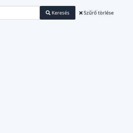
Keresés
Szűrő törlése