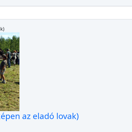
k)
képen az eladó lovak)