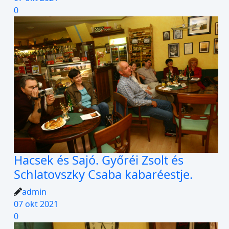
0
Hacsek és Sajó. Győréi Zsolt és
Schlatovszky Csaba kabaréestje.
admin
07 okt 2021
0