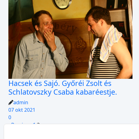
Hacsek és Sajó. Győréi Zsolt és
Schlatovszky Csaba kabaréestje.
admin
07 okt 2021
0
‹ Previous
1
2