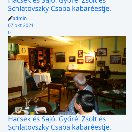
Hacsek és Sajó. Győréi Zsolt és
Schlatovszky Csaba kabaréestje.
admin
07 okt 2021
0
Hacsek és Sajó. Győréi Zsolt és
Schlatovszky Csaba kabaréestje.