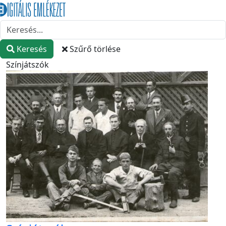
Keresés
Szűrő törlése
Színjátszók