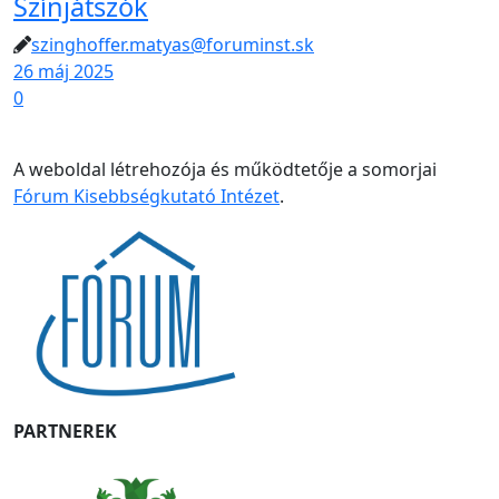
Színjátszók
szinghoffer.matyas@foruminst.sk
26 máj 2025
0
A weboldal létrehozója és működtetője a somorjai
Fórum Kisebbségkutató Intézet
.
PARTNEREK